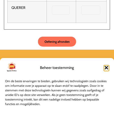
QUERER
Over
Spaans-Online is onderdeel van Spaans-Bussum
Beheer toestemming
Nieuwe Englaan 45
Om de beste ervaringen te bieden, gebruiken wij technologieën zoals cookies
1404 EB Bussum
om informatie over je apparaat op te slaan en/of te raadplegen. Door in te
stemmen met deze technologieën kunnen wij gegevens zoals surfgedrag of
unieke ID's op deze site verwerken. Als je geen toestemming geeft of je
info@spaans-online.nl
toestemming intrekt, kan dit een nadelige invloed hebben op bepaalde
functies en mogelijkheden.
KvK 69292191