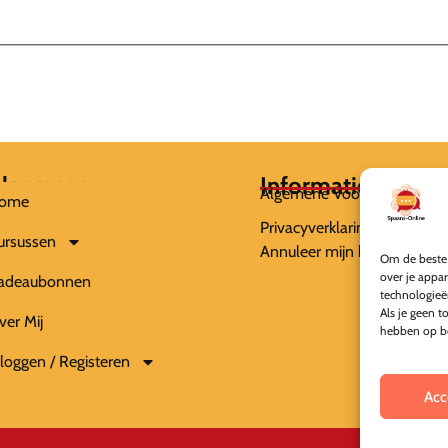
lgemeen
Informatie
Algemene Voorwaarden
ome
Privacyverklaring
ursussen
Annuleer mijn bestelling
Om de beste 
over je appa
adeaubonnen
technologieë
Als je geen t
ver Mij
hebben op be
nloggen / Registeren
Acc