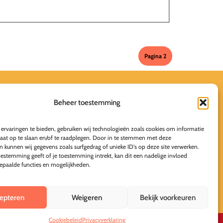
Contact
Beheer toestemming
ervaringen te bieden, gebruiken wij technologieën zoals cookies om informatie
raat op te slaan en/of te raadplegen. Door in te stemmen met deze
n kunnen wij gegevens zoals surfgedrag of unieke ID's op deze site verwerken.
oestemming geeft of je toestemming intrekt, kan dit een nadelige invloed
paalde functies en mogelijkheden.
epteren
Weigeren
Bekijk voorkeuren
Cookiebeleid
Privacyverklaring
Deze online leeromgeving is gebouwd door MaFien