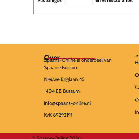
Mis amigos
en el restaurante.
Over
A
Spaans-Online is onderdeel van
H
Spaans-Bussum
C
Nieuwe Englaan 45
C
1404 EB Bussum
O
info@spaans-online.nl
I
KvK 69292191
© Spaans-Online 2026