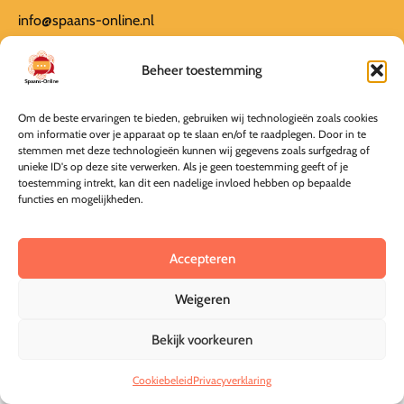
info@spaans-online.nl
KvK 69292191
Beheer toestemming
Informatie
Algemene Voorwaarden
Om de beste ervaringen te bieden, gebruiken wij technologieën zoals cookies
Privacyverklaring
om informatie over je apparaat op te slaan en/of te raadplegen. Door in te
Annuleer mijn bestelling
stemmen met deze technologieën kunnen wij gegevens zoals surfgedrag of
unieke ID's op deze site verwerken. Als je geen toestemming geeft of je
toestemming intrekt, kan dit een nadelige invloed hebben op bepaalde
functies en mogelijkheden.
© Spaans-Online 2026
Deze online leeromgeving is gebouwd door MaFien
Accepteren
Weigeren
Bekijk voorkeuren
Cookiebeleid
Privacyverklaring