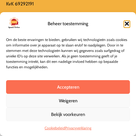
KvK 69292191
Informatie
Algemene Voorwaarden
Beheer toestemming
Privacyverklaring
Annuleer mijn bestelling
Om de beste ervaringen te bieden, gebruiken wij technologieën zoals cookies
om informatie over je apparaat op te slaan en/of te raadplegen. Door in te
stemmen met deze technologieën kunnen wij gegevens zoals surfgedrag of
unieke ID's op deze site verwerken. Als je geen toestemming geeft of je
© Spaans-Online 2026
toestemming intrekt, kan dit een nadelige invloed hebben op bepaalde
Deze online leeromgeving is gebouwd door MaFien
functies en mogelijkheden.
Accepteren
Weigeren
Bekijk voorkeuren
Cookiebeleid
Privacyverklaring