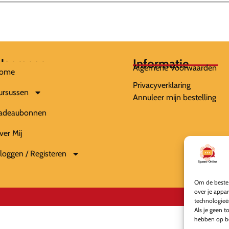
lgemeen
Informatie
Algemene Voorwaarden
ome
Privacyverklaring
ursussen
Annuleer mijn bestelling
adeaubonnen
ver Mij
nloggen / Registeren
Om de beste 
over je appa
technologieë
Als je geen t
hebben op be