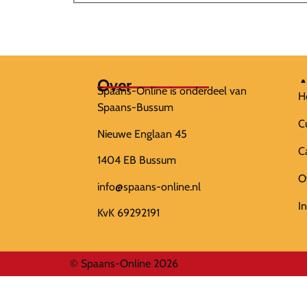
Over
A
Spaans-Online is onderdeel van
H
Spaans-Bussum
C
Nieuwe Englaan 45
C
1404 EB Bussum
O
info@spaans-online.nl
I
KvK 69292191
© Spaans-Online 2026