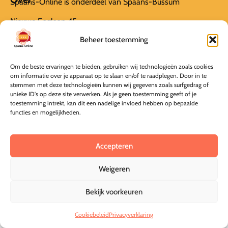
Spaans-Online is onderdeel van Spaans-Bussum
Nieuwe Englaan 45
Beheer toestemming
1404 EB Bussum
info@spaans-online.nl
Om de beste ervaringen te bieden, gebruiken wij technologieën zoals cookies
om informatie over je apparaat op te slaan en/of te raadplegen. Door in te
KvK 69292191
stemmen met deze technologieën kunnen wij gegevens zoals surfgedrag of
unieke ID's op deze site verwerken. Als je geen toestemming geeft of je
Informatie
Algemene Voorwaarden
toestemming intrekt, kan dit een nadelige invloed hebben op bepaalde
functies en mogelijkheden.
Privacyverklaring
Annuleer mijn bestelling
Accepteren
Weigeren
© Spaans-Online 2026
Deze online leeromgeving is gebouwd door MaFien
Bekijk voorkeuren
Cookiebeleid
Privacyverklaring