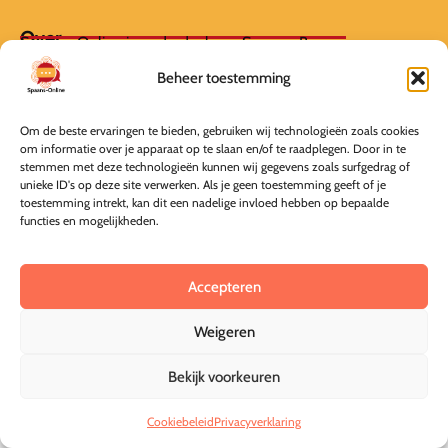
Over
Spaans-Online is onderdeel van Spaans-Bussum
Beheer toestemming
Nieuwe Englaan 45
1404 EB Bussum
Om de beste ervaringen te bieden, gebruiken wij technologieën zoals cookies
om informatie over je apparaat op te slaan en/of te raadplegen. Door in te
info@spaans-online.nl
stemmen met deze technologieën kunnen wij gegevens zoals surfgedrag of
unieke ID's op deze site verwerken. Als je geen toestemming geeft of je
KvK 69292191
toestemming intrekt, kan dit een nadelige invloed hebben op bepaalde
functies en mogelijkheden.
Informatie
Algemene Voorwaarden
Privacyverklaring
Accepteren
Annuleer mijn bestelling
Weigeren
Bekijk voorkeuren
© Spaans-Online 2026
Deze online leeromgeving is gebouwd door MaFien
Cookiebeleid
Privacyverklaring