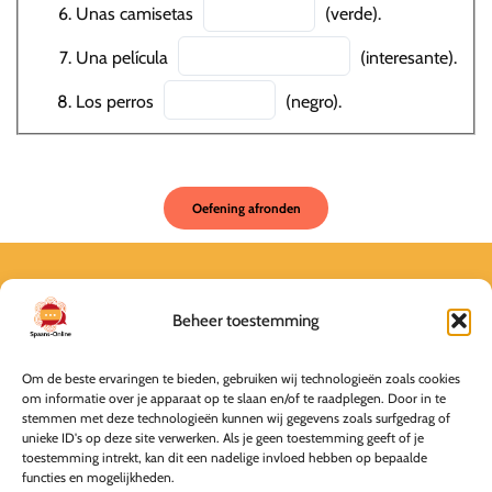
Unas camisetas
(verde).
Una película
(interesante).
Los perros
(negro).
Over
Spaans-Online is onderdeel van Spaans-Bussum
Beheer toestemming
Nieuwe Englaan 45
Om de beste ervaringen te bieden, gebruiken wij technologieën zoals cookies
1404 EB Bussum
om informatie over je apparaat op te slaan en/of te raadplegen. Door in te
stemmen met deze technologieën kunnen wij gegevens zoals surfgedrag of
unieke ID's op deze site verwerken. Als je geen toestemming geeft of je
info@spaans-online.nl
toestemming intrekt, kan dit een nadelige invloed hebben op bepaalde
functies en mogelijkheden.
KvK 69292191