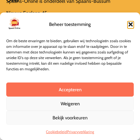
Spaans-Online is onderdeel van Spaans-Bussum
Nieuwe Englaan 45
Beheer toestemming
1404 EB Bussum
info@spaans-online.nl
Om de beste ervaringen te bieden, gebruiken wij technologieën zoals cookies
om informatie over je apparaat op te slaan en/of te raadplegen. Door in te
KvK 69292191
stemmen met deze technologieën kunnen wij gegevens zoals surfgedrag of
unieke ID's op deze site verwerken. Als je geen toestemming geeft of je
Informatie
Algemene Voorwaarden
toestemming intrekt, kan dit een nadelige invloed hebben op bepaalde
functies en mogelijkheden.
Privacyverklaring
Annuleer mijn bestelling
Accepteren
Weigeren
© Spaans-Online 2026
Deze online leeromgeving is gebouwd door MaFien
Bekijk voorkeuren
Cookiebeleid
Privacyverklaring