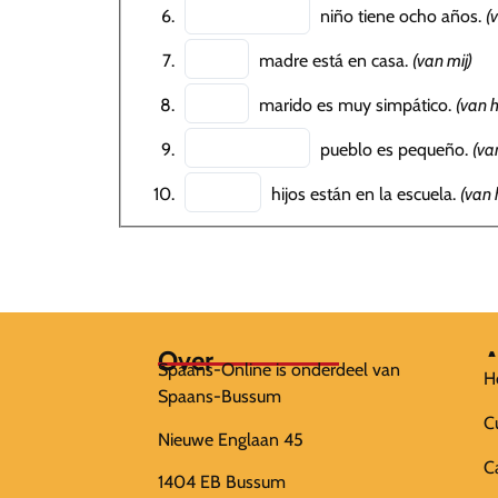
niño tiene ocho años.
(
madre está en casa.
(van mij)
marido es muy simpático.
(van 
pueblo es pequeño.
(va
hijos están en la escuela.
(van
Over
A
Spaans-Online is onderdeel van
H
Spaans-Bussum
C
Nieuwe Englaan 45
C
1404 EB Bussum