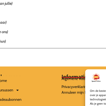
van jullie)
haar)
n ons)
 hun)
lgemeen
Informatie
Algemene Voorwaarden
ome
Privacyverklaring
ursussen
Om de beste 
Annuleer mijn bestelling
over je appa
adeaubonnen
technologieë
Als je geen t